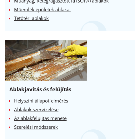
Műanyag, Rétegragasztott fa (SOFA) ablakok
Műemlék épületek ablakai
Tetőtéri ablakok
Ablakjavítás és felújítás
Helyszíni állapotfelmérés
Ablakok szervizelése
Az ablakfelujitas menete
Szerelési módszerek