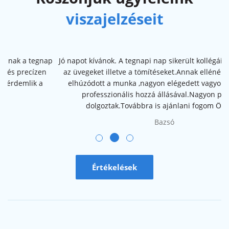
viszajelzéseit
Előző
Köv
Jó napot kívánok. A tegnapi nap sikerült kollégáinak beépíteni
az üvegeket illetve a tömítéseket.Annak ellénére hogy kissé
elhúzódott a munka ,nagyon elégedett vagyok a kollégák
professzionális hozzá állásával.Nagyon precízen
dolgoztak.Továbbra is ajánlani fogom Önöket.
Bazsó
Értékelések