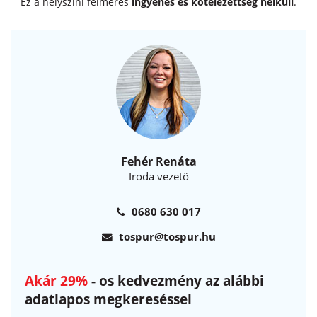
fontos számunkra a helyszíni felmérés végett is
Ez a helyszíni felmérés
ingyenes és kötelezettség nélküli
.
Fehér Renáta
Iroda vezető
0680 630 017
tospur@tospur.hu
Akár 29%
- os kedvezmény az alábbi
adatlapos megkereséssel