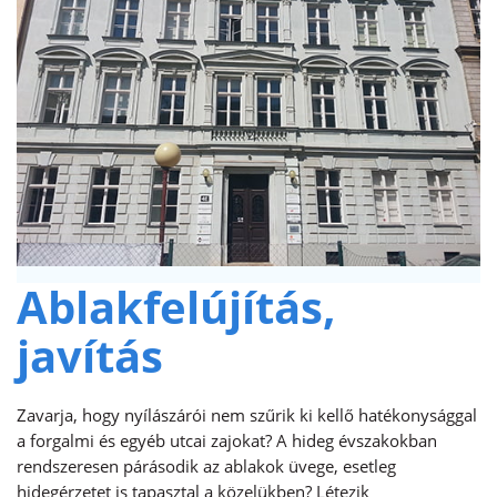
Ablakfelújítás,
javítás
Zavarja, hogy nyílászárói nem szűrik ki kellő hatékonysággal
a forgalmi és egyéb utcai zajokat? A hideg évszakokban
rendszeresen párásodik az ablakok üvege, esetleg
hidegérzetet is tapasztal a közelükben? Létezik