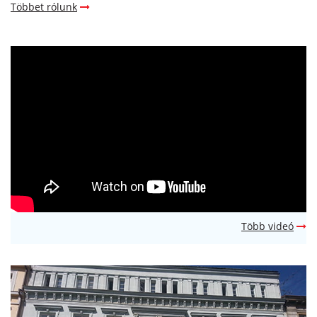
Többet rólunk
Több videó