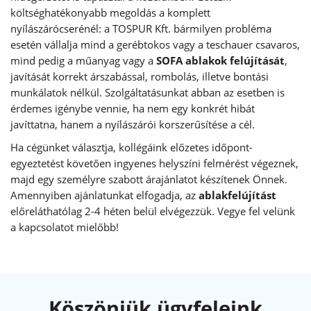
költséghatékonyabb megoldás a komplett
nyílászárócserénél: a TOSPUR Kft. bármilyen probléma
esetén vállalja mind a gerébtokos vagy a teschauer csavaros,
mind pedig a műanyag vagy a
SOFA ablakok felújítását
,
javítását korrekt árszabással, rombolás, illetve bontási
munkálatok nélkül. Szolgáltatásunkat abban az esetben is
érdemes igénybe vennie, ha nem egy konkrét hibát
javíttatna, hanem a nyílászárói korszerűsítése a cél.
Ha cégünket választja, kollégáink előzetes időpont-
egyeztetést követően ingyenes helyszíni felmérést végeznek,
majd egy személyre szabott árajánlatot készítenek Önnek.
Amennyiben ajánlatunkat elfogadja, az
ablakfelújítást
előreláthatólag 2-4 héten belül elvégezzük. Vegye fel velünk
a kapcsolatot mielőbb!
Köszönjük ügyfeleink