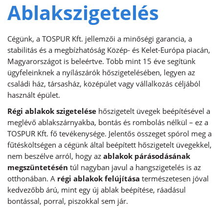
Ablakszigetelés
Cégünk, a TOSPUR Kft. jellemzői a minőségi garancia, a
stabilitás és a megbízhatóság Közép- és Kelet-Európa piacán,
Magyarországot is beleértve. Több mint 15 éve segítünk
ügyfeleinknek a nyílászárók hőszigetelésében, legyen az
családi ház, társasház, középület vagy vállalkozás céljából
használt épület.
Régi ablakok szigetelése
hőszigetelt üvegek beépítésével a
meglévő ablakszárnyakba, bontás és rombolás nélkül – ez a
TOSPUR Kft. fő tevékenysége. Jelentős összeget spórol meg a
fűtésköltségen a cégünk által beépített hőszigetelt üvegekkel,
nem beszélve arról, hogy az
ablakok párásodásának
megszüntetésén
túl nagyban javul a hangszigetelés is az
otthonában. A
régi ablakok felújítása
természetesen jóval
kedvezőbb árú, mint egy új ablak beépítése, ráadásul
bontással, porral, piszokkal sem jár.