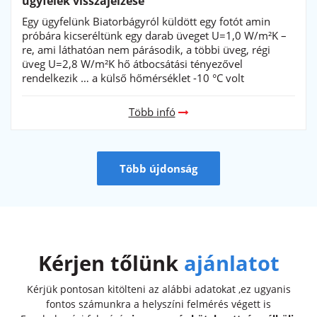
Megszűnt a páralecsapódás - újabb elégedett
ügyfelek visszajelzése
Egy ügyfelünk Biatorbágyról küldött egy fotót amin
próbára kicseréltünk egy darab üveget U=1,0 W/m²K –
re, ami láthatóan nem párásodik, a többi üveg, régi
üveg U=2,8 W/m²K hő átbocsátási tényezővel
rendelkezik … a külső hőmérséklet -10 °C volt
Több infó
Több újdonság
Kérjen tőlünk
ajánlatot
Kérjük pontosan kitölteni az alábbi adatokat ,ez ugyanis