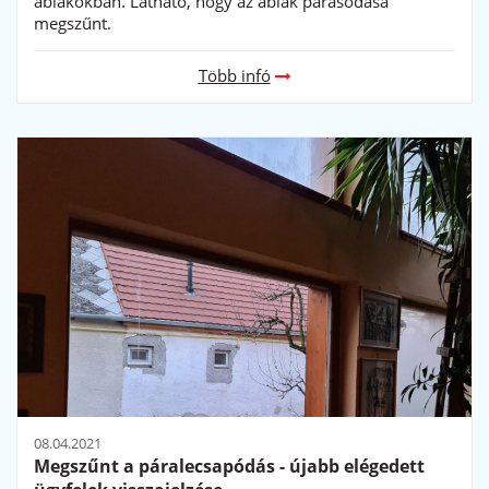
A régi ablak üvegeket cseréltünk a műanyag
ablakokban. Látható, hogy az ablak párásodása
megszűnt.
Több infó
08.04.2021