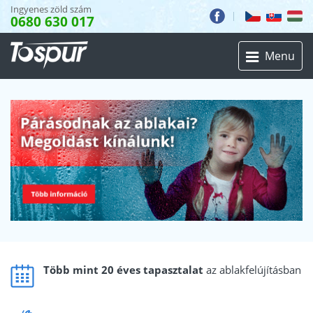
Ingyenes zöld szám
0680 630 017
Toggle
Menu
navigation
Több mint 20 éves tapasztalat
az ablakfelújításban