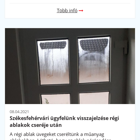
állami támogatással
Több infó
08.04.2021
Székesfehérvári ügyfelünk visszajelzése régi
ablakok cseréje után